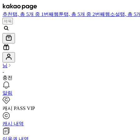
추천
탭,
총 5개 중 1번째
웹툰
탭,
총 5개 중 2번째
웹소설
탭,
총 5
님
-
충전
알림
캐시 PASS VIP
캐시 내역
이용권 내역