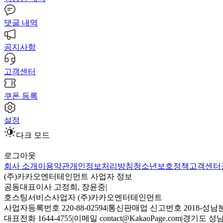
댓글 내역
공지사항
고객센터
쿠폰 등록
설정
다크 모드
로그아웃
회사 소개
이용약관
개인정보처리방침
청소년보호정책
고객센터
(주)카카오엔터테인먼트 사업자 정보
공동대표이사 고정희, 장윤중
|
호스팅서비스사업자 (주)카카오엔터테인먼트
사업자등록번호 220-88-02594
|
통신판매업 신고번호 2018-성남분
대표전화 1644-4755
|
이메일 contact@KakaoPage.com
|
경기도 성남시