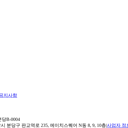
공지사항
당B-0004
 분당구 판교역로 235, 에이치스퀘어 N동 8, 9, 10층
|
사업자 정