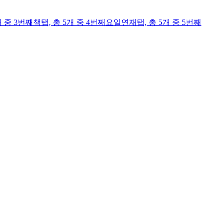
개 중 3번째
책
탭,
총 5개 중 4번째
요일연재
탭,
총 5개 중 5번째