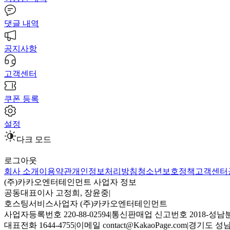
댓글 내역
공지사항
고객센터
쿠폰 등록
설정
다크 모드
로그아웃
회사 소개
이용약관
개인정보처리방침
청소년보호정책
고객센터
(주)카카오엔터테인먼트 사업자 정보
공동대표이사 고정희, 장윤중
|
호스팅서비스사업자 (주)카카오엔터테인먼트
사업자등록번호 220-88-02594
|
통신판매업 신고번호 2018-성남분
대표전화 1644-4755
|
이메일 contact@KakaoPage.com
|
경기도 성남시