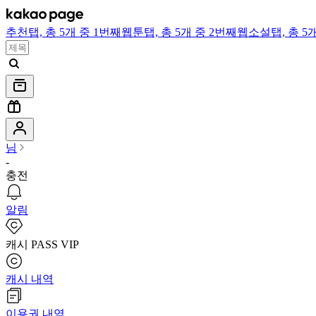
추천
탭,
총 5개 중 1번째
웹툰
탭,
총 5개 중 2번째
웹소설
탭,
총 5
님
-
충전
알림
캐시 PASS VIP
캐시 내역
이용권 내역