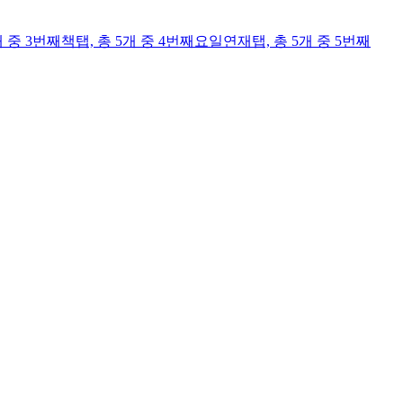
개 중 3번째
책
탭,
총 5개 중 4번째
요일연재
탭,
총 5개 중 5번째