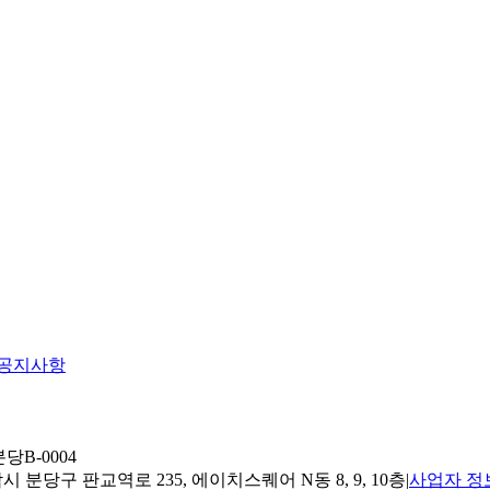
공지사항
당B-0004
 분당구 판교역로 235, 에이치스퀘어 N동 8, 9, 10층
|
사업자 정