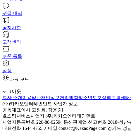
댓글 내역
공지사항
고객센터
쿠폰 등록
설정
다크 모드
로그아웃
회사 소개
이용약관
개인정보처리방침
청소년보호정책
고객센터
(주)카카오엔터테인먼트 사업자 정보
공동대표이사 고정희, 장윤중
|
호스팅서비스사업자 (주)카카오엔터테인먼트
사업자등록번호 220-88-02594
|
통신판매업 신고번호 2018-성남분
대표전화 1644-4755
|
이메일 contact@KakaoPage.com
|
경기도 성남시