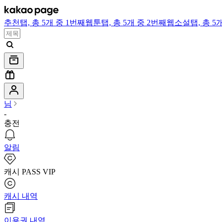
추천
탭,
총 5개 중 1번째
웹툰
탭,
총 5개 중 2번째
웹소설
탭,
총 5
님
-
충전
알림
캐시 PASS VIP
캐시 내역
이용권 내역