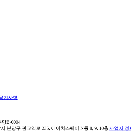
공지사항
당B-0004
 분당구 판교역로 235, 에이치스퀘어 N동 8, 9, 10층
|
사업자 정