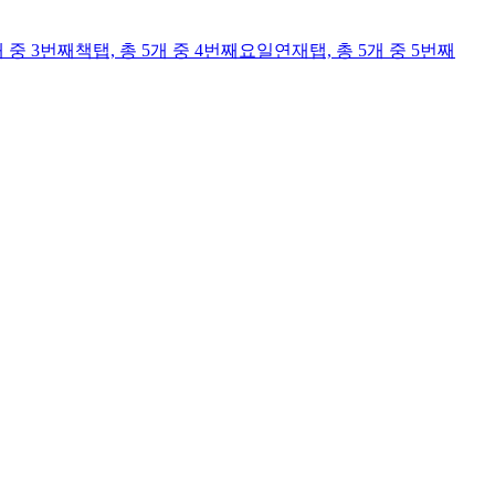
개 중 3번째
책
탭,
총 5개 중 4번째
요일연재
탭,
총 5개 중 5번째