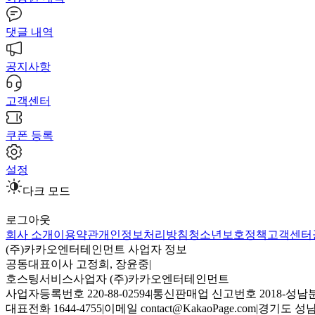
댓글 내역
공지사항
고객센터
쿠폰 등록
설정
다크 모드
로그아웃
회사 소개
이용약관
개인정보처리방침
청소년보호정책
고객센터
(주)카카오엔터테인먼트 사업자 정보
공동대표이사 고정희, 장윤중
|
호스팅서비스사업자 (주)카카오엔터테인먼트
사업자등록번호 220-88-02594
|
통신판매업 신고번호 2018-성남분
대표전화 1644-4755
|
이메일 contact@KakaoPage.com
|
경기도 성남시