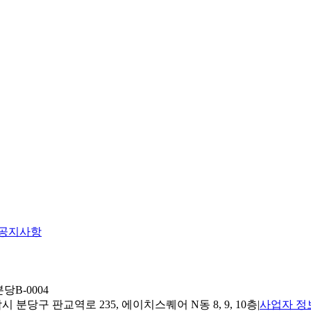
공지사항
당B-0004
 분당구 판교역로 235, 에이치스퀘어 N동 8, 9, 10층
|
사업자 정