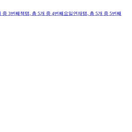
개 중 3번째
책
탭,
총 5개 중 4번째
요일연재
탭,
총 5개 중 5번째