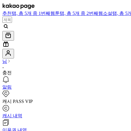
추천
탭,
총 5개 중 1번째
웹툰
탭,
총 5개 중 2번째
웹소설
탭,
총 5
님
-
충전
알림
캐시 PASS VIP
캐시 내역
이용권 내역