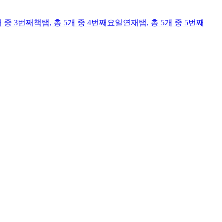
개 중 3번째
책
탭,
총 5개 중 4번째
요일연재
탭,
총 5개 중 5번째