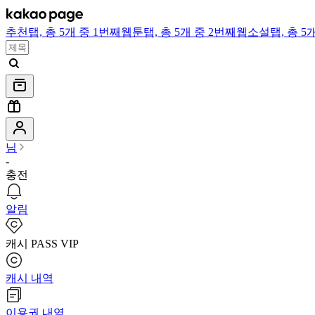
추천
탭,
총 5개 중 1번째
웹툰
탭,
총 5개 중 2번째
웹소설
탭,
총 5
님
-
충전
알림
캐시 PASS VIP
캐시 내역
이용권 내역