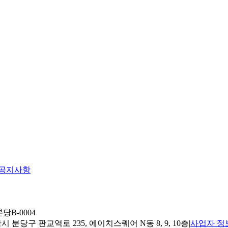
공지사항
당B-0004
 분당구 판교역로 235, 에이치스퀘어 N동 8, 9, 10층
|
사업자 정