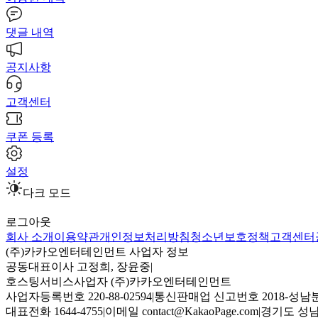
댓글 내역
공지사항
고객센터
쿠폰 등록
설정
다크 모드
로그아웃
회사 소개
이용약관
개인정보처리방침
청소년보호정책
고객센터
(주)카카오엔터테인먼트 사업자 정보
공동대표이사 고정희, 장윤중
|
호스팅서비스사업자 (주)카카오엔터테인먼트
사업자등록번호 220-88-02594
|
통신판매업 신고번호 2018-성남분
대표전화 1644-4755
|
이메일 contact@KakaoPage.com
|
경기도 성남시