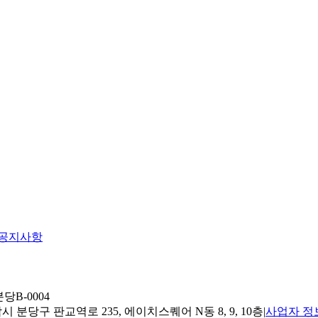
공지사항
당B-0004
 분당구 판교역로 235, 에이치스퀘어 N동 8, 9, 10층
|
사업자 정