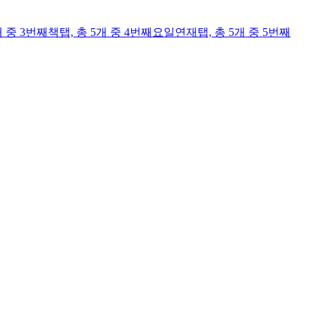
개 중 3번째
책
탭,
총 5개 중 4번째
요일연재
탭,
총 5개 중 5번째