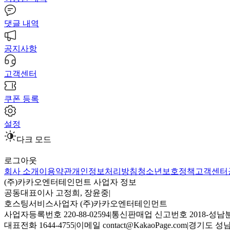
댓글 내역
공지사항
고객센터
쿠폰 등록
설정
다크 모드
로그아웃
회사 소개
이용약관
개인정보처리방침
청소년보호정책
고객센터
(주)카카오엔터테인먼트 사업자 정보
공동대표이사 고정희, 장윤중
|
호스팅서비스사업자 (주)카카오엔터테인먼트
사업자등록번호 220-88-02594
|
통신판매업 신고번호 2018-성남분
대표전화 1644-4755
|
이메일 contact@KakaoPage.com
|
경기도 성남시