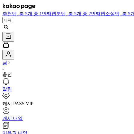
추천
탭,
총 5개 중 1번째
웹툰
탭,
총 5개 중 2번째
웹소설
탭,
총 5
님
-
충전
알림
캐시 PASS VIP
캐시 내역
이용권 내역