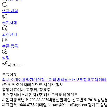
댓글 내역
공지사항
고객센터
쿠폰 등록
설정
다크 모드
로그아웃
회사 소개
이용약관
개인정보처리방침
청소년보호정책
고객센터
(주)카카오엔터테인먼트 사업자 정보
공동대표이사 고정희, 장윤중
|
호스팅서비스사업자 (주)카카오엔터테인먼트
사업자등록번호 220-88-02594
|
통신판매업 신고번호 2018-성남분
대표전화 1644-4755
|
이메일 contact@KakaoPage.com
|
경기도 성남시