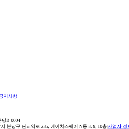
공지사항
당B-0004
 분당구 판교역로 235, 에이치스퀘어 N동 8, 9, 10층
|
사업자 정