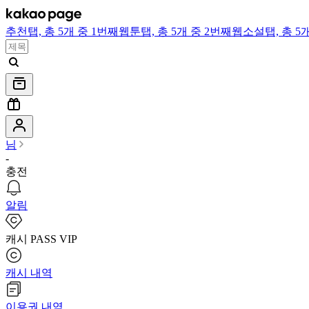
추천
탭,
총 5개 중 1번째
웹툰
탭,
총 5개 중 2번째
웹소설
탭,
총 5
님
-
충전
알림
캐시 PASS VIP
캐시 내역
이용권 내역