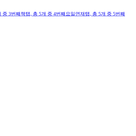
개 중 3번째
책
탭,
총 5개 중 4번째
요일연재
탭,
총 5개 중 5번째