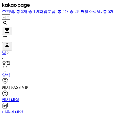
추천
탭,
총 5개 중 1번째
웹툰
탭,
총 5개 중 2번째
웹소설
탭,
총 5
님
-
충전
알림
캐시 PASS VIP
캐시 내역
이용권 내역