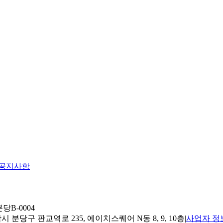
공지사항
당B-0004
 분당구 판교역로 235, 에이치스퀘어 N동 8, 9, 10층
|
사업자 정