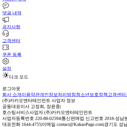
댓글 내역
공지사항
고객센터
쿠폰 등록
설정
다크 모드
로그아웃
회사 소개
이용약관
개인정보처리방침
청소년보호정책
고객센터
(주)카카오엔터테인먼트 사업자 정보
공동대표이사 고정희, 장윤중
|
호스팅서비스사업자 (주)카카오엔터테인먼트
사업자등록번호 220-88-02594
|
통신판매업 신고번호 2018-성남분
대표전화 1644-4755
|
이메일 contact@KakaoPage.com
|
경기도 성남시