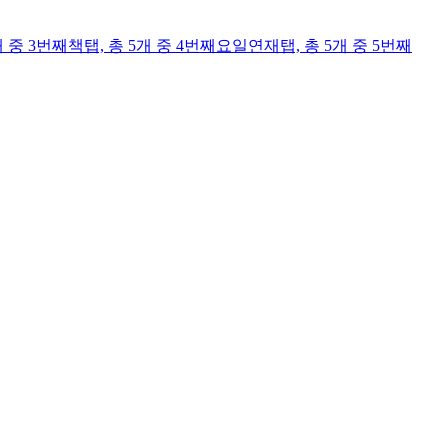
개 중 3번째
책
탭,
총 5개 중 4번째
요일연재
탭,
총 5개 중 5번째