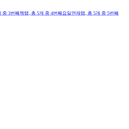
개 중 3번째
책
탭,
총 5개 중 4번째
요일연재
탭,
총 5개 중 5번째