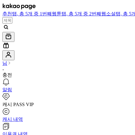
추천
탭,
총 5개 중 1번째
웹툰
탭,
총 5개 중 2번째
웹소설
탭,
총 5
님
-
충전
알림
캐시 PASS VIP
캐시 내역
이용권 내역