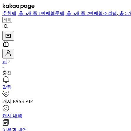
추천
탭,
총 5개 중 1번째
웹툰
탭,
총 5개 중 2번째
웹소설
탭,
총 5
님
-
충전
알림
캐시 PASS VIP
캐시 내역
이용권 내역