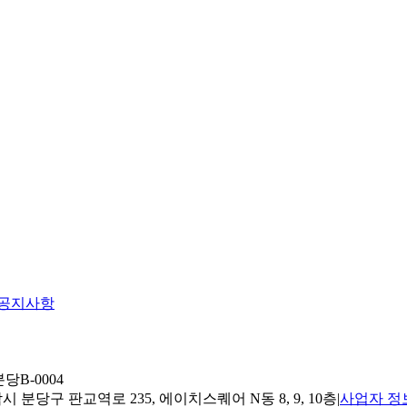
공지사항
당B-0004
 분당구 판교역로 235, 에이치스퀘어 N동 8, 9, 10층
|
사업자 정