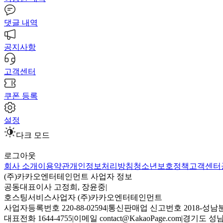
댓글 내역
공지사항
고객센터
쿠폰 등록
설정
다크 모드
로그아웃
회사 소개
이용약관
개인정보처리방침
청소년보호정책
고객센터
(주)카카오엔터테인먼트 사업자 정보
공동대표이사 고정희, 장윤중
|
호스팅서비스사업자 (주)카카오엔터테인먼트
사업자등록번호 220-88-02594
|
통신판매업 신고번호 2018-성남분
대표전화 1644-4755
|
이메일 contact@KakaoPage.com
|
경기도 성남시