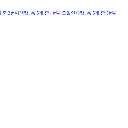
개 중 3번째
책
탭,
총 5개 중 4번째
요일연재
탭,
총 5개 중 5번째