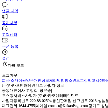
댓글 내역
공지사항
고객센터
쿠폰 등록
설정
다크 모드
로그아웃
회사 소개
이용약관
개인정보처리방침
청소년보호정책
고객센터
(주)카카오엔터테인먼트 사업자 정보
공동대표이사 고정희, 장윤중
|
호스팅서비스사업자 (주)카카오엔터테인먼트
사업자등록번호 220-88-02594
|
통신판매업 신고번호 2018-성남분
대표전화 1644-4755
|
이메일 contact@KakaoPage.com
|
경기도 성남시