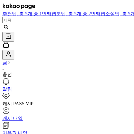
추천
탭,
총 5개 중 1번째
웹툰
탭,
총 5개 중 2번째
웹소설
탭,
총 5
님
-
충전
알림
캐시 PASS VIP
캐시 내역
이용권 내역