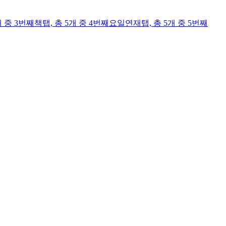
개 중 3번째
책
탭,
총 5개 중 4번째
요일연재
탭,
총 5개 중 5번째