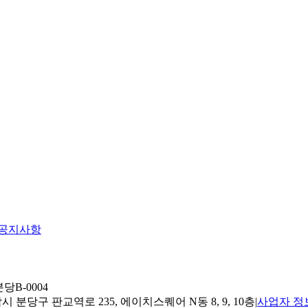
공지사항
당B-0004
 분당구 판교역로 235, 에이치스퀘어 N동 8, 9, 10층
|
사업자 정