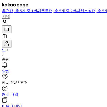
추천
탭,
총 5개 중 1번째
웹툰
탭,
총 5개 중 2번째
웹소설
탭,
총 5
님
-
충전
알림
캐시 PASS VIP
캐시 내역
이용권 내역