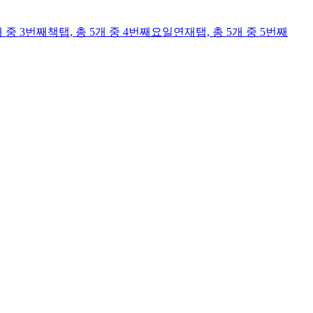
개 중 3번째
책
탭,
총 5개 중 4번째
요일연재
탭,
총 5개 중 5번째