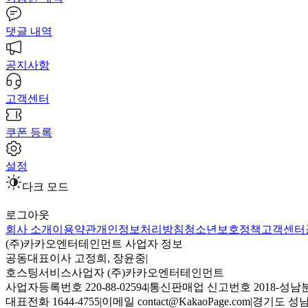
댓글 내역
공지사항
고객센터
쿠폰 등록
설정
다크 모드
로그아웃
회사 소개
이용약관
개인정보처리방침
청소년보호정책
고객센터
(주)카카오엔터테인먼트 사업자 정보
공동대표이사 고정희, 장윤중
|
호스팅서비스사업자 (주)카카오엔터테인먼트
사업자등록번호 220-88-02594
|
통신판매업 신고번호 2018-성남분
대표전화 1644-4755
|
이메일 contact@KakaoPage.com
|
경기도 성남시