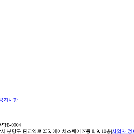
공지사항
당B-0004
 분당구 판교역로 235, 에이치스퀘어 N동 8, 9, 10층
|
사업자 정