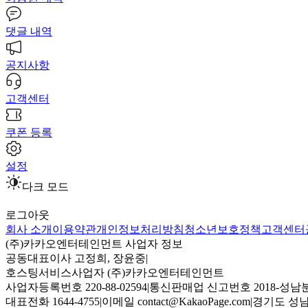
댓글 내역
공지사항
고객센터
쿠폰 등록
설정
다크 모드
로그아웃
회사 소개
이용약관
개인정보처리방침
청소년보호정책
고객센터
(주)카카오엔터테인먼트 사업자 정보
공동대표이사 고정희, 장윤중
|
호스팅서비스사업자 (주)카카오엔터테인먼트
사업자등록번호 220-88-02594
|
통신판매업 신고번호 2018-성남분
대표전화 1644-4755
|
이메일 contact@KakaoPage.com
|
경기도 성남시