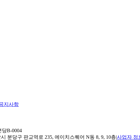
공지사항
당B-0004
 분당구 판교역로 235, 에이치스퀘어 N동 8, 9, 10층
|
사업자 정