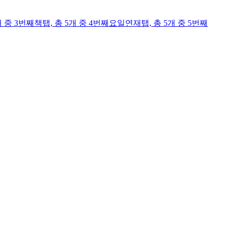
개 중 3번째
책
탭,
총 5개 중 4번째
요일연재
탭,
총 5개 중 5번째