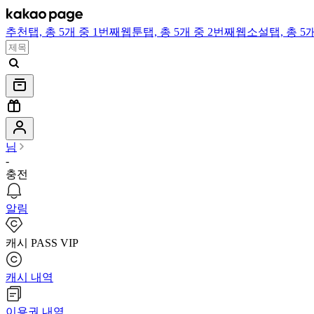
추천
탭,
총 5개 중 1번째
웹툰
탭,
총 5개 중 2번째
웹소설
탭,
총 5
님
-
충전
알림
캐시 PASS VIP
캐시 내역
이용권 내역