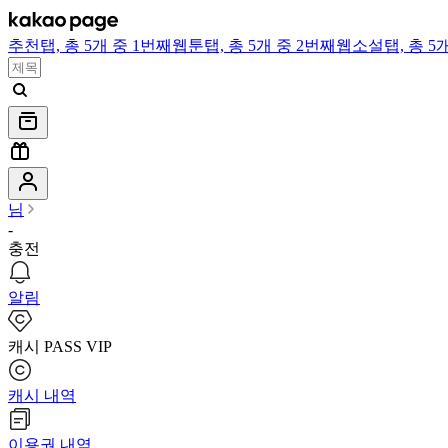
추천
탭,
총 5개 중 1번째
웹툰
탭,
총 5개 중 2번째
웹소설
탭,
총 5
님
-
충전
알림
캐시 PASS VIP
캐시 내역
이용권 내역