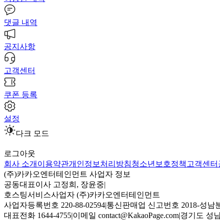
댓글 내역
공지사항
고객센터
쿠폰 등록
설정
다크 모드
로그아웃
회사 소개
이용약관
개인정보처리방침
청소년보호정책
고객센터
(주)카카오엔터테인먼트 사업자 정보
공동대표이사 고정희, 장윤중
|
호스팅서비스사업자 (주)카카오엔터테인먼트
사업자등록번호 220-88-02594
|
통신판매업 신고번호 2018-성남분
대표전화 1644-4755
|
이메일 contact@KakaoPage.com
|
경기도 성남시