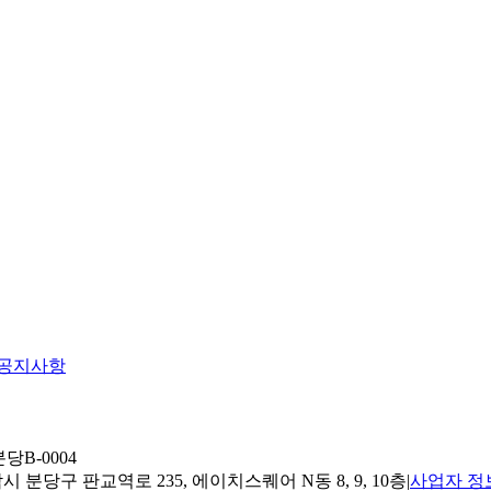
공지사항
당B-0004
 분당구 판교역로 235, 에이치스퀘어 N동 8, 9, 10층
|
사업자 정