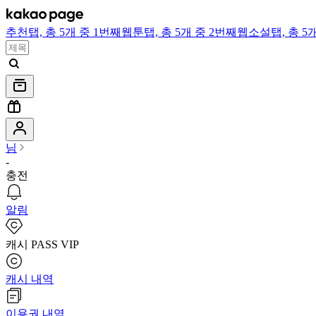
추천
탭,
총 5개 중 1번째
웹툰
탭,
총 5개 중 2번째
웹소설
탭,
총 5
님
-
충전
알림
캐시 PASS VIP
캐시 내역
이용권 내역