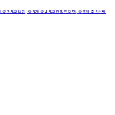
개 중 3번째
책
탭,
총 5개 중 4번째
요일연재
탭,
총 5개 중 5번째