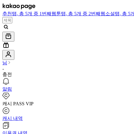
추천
탭,
총 5개 중 1번째
웹툰
탭,
총 5개 중 2번째
웹소설
탭,
총 5
님
-
충전
알림
캐시 PASS VIP
캐시 내역
이용권 내역