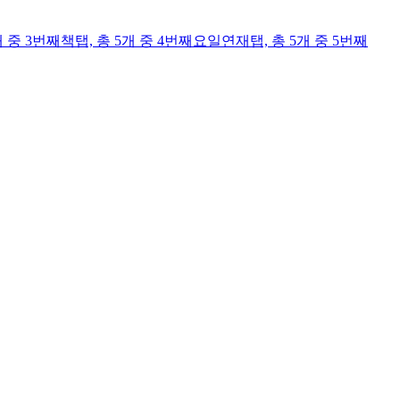
개 중 3번째
책
탭,
총 5개 중 4번째
요일연재
탭,
총 5개 중 5번째