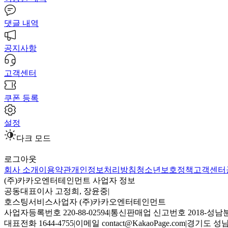
댓글 내역
공지사항
고객센터
쿠폰 등록
설정
다크 모드
로그아웃
회사 소개
이용약관
개인정보처리방침
청소년보호정책
고객센터
(주)카카오엔터테인먼트 사업자 정보
공동대표이사 고정희, 장윤중
|
호스팅서비스사업자 (주)카카오엔터테인먼트
사업자등록번호 220-88-02594
|
통신판매업 신고번호 2018-성남분
대표전화 1644-4755
|
이메일 contact@KakaoPage.com
|
경기도 성남시