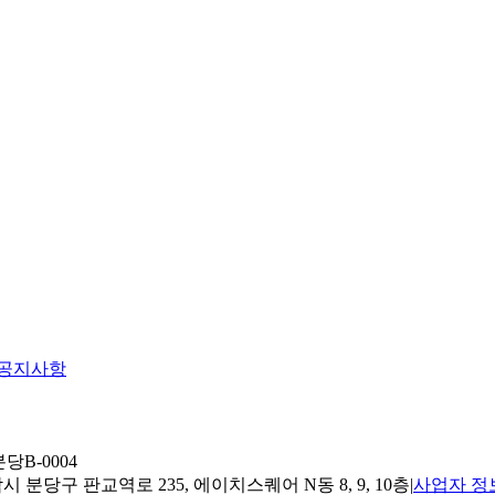
공지사항
당B-0004
 분당구 판교역로 235, 에이치스퀘어 N동 8, 9, 10층
|
사업자 정