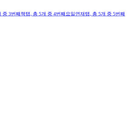
개 중 3번째
책
탭,
총 5개 중 4번째
요일연재
탭,
총 5개 중 5번째