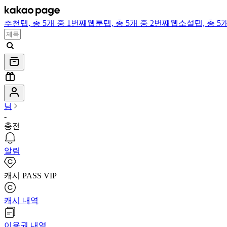
추천
탭,
총 5개 중 1번째
웹툰
탭,
총 5개 중 2번째
웹소설
탭,
총 5
님
-
충전
알림
캐시 PASS VIP
캐시 내역
이용권 내역