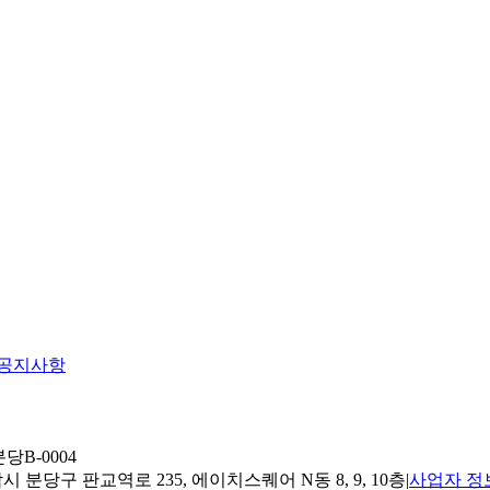
공지사항
당B-0004
 분당구 판교역로 235, 에이치스퀘어 N동 8, 9, 10층
|
사업자 정