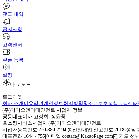
댓글 내역
공지사항
고객센터
쿠폰 등록
설정
다크 모드
로그아웃
회사 소개
이용약관
개인정보처리방침
청소년보호정책
고객센터
(주)카카오엔터테인먼트 사업자 정보
공동대표이사 고정희, 장윤중
|
호스팅서비스사업자 (주)카카오엔터테인먼트
사업자등록번호 220-88-02594
|
통신판매업 신고번호 2018-성남분
대표전화 1644-4755
|
이메일 contact@KakaoPage.com
|
경기도 성남시