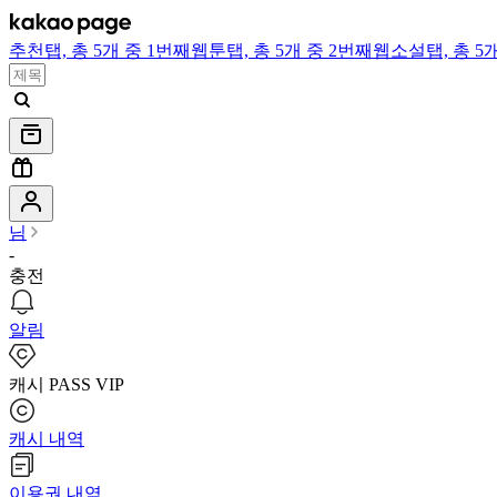
추천
탭,
총 5개 중 1번째
웹툰
탭,
총 5개 중 2번째
웹소설
탭,
총 5
님
-
충전
알림
캐시 PASS VIP
캐시 내역
이용권 내역