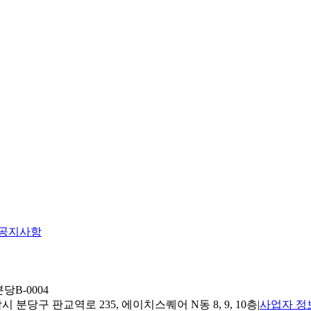
공지사항
당B-0004
 분당구 판교역로 235, 에이치스퀘어 N동 8, 9, 10층
|
사업자 정