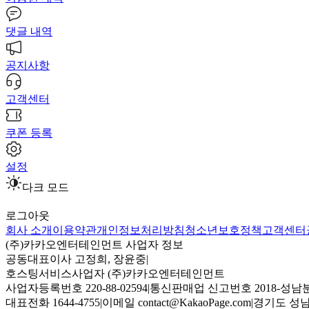
댓글 내역
공지사항
고객센터
쿠폰 등록
설정
다크 모드
로그아웃
회사 소개
이용약관
개인정보처리방침
청소년보호정책
고객센터
(주)카카오엔터테인먼트 사업자 정보
공동대표이사 고정희, 장윤중
|
호스팅서비스사업자 (주)카카오엔터테인먼트
사업자등록번호 220-88-02594
|
통신판매업 신고번호 2018-성남분
대표전화 1644-4755
|
이메일 contact@KakaoPage.com
|
경기도 성남시