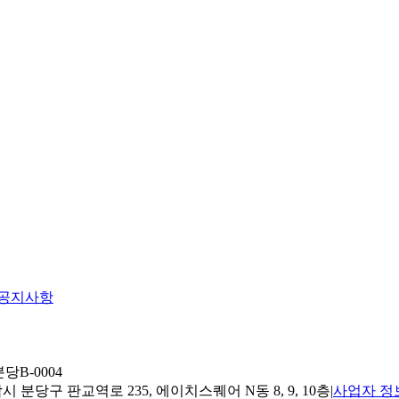
공지사항
당B-0004
 분당구 판교역로 235, 에이치스퀘어 N동 8, 9, 10층
|
사업자 정