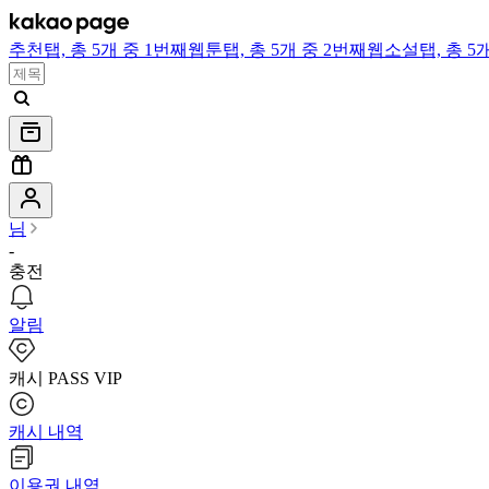
추천
탭,
총 5개 중 1번째
웹툰
탭,
총 5개 중 2번째
웹소설
탭,
총 5
님
-
충전
알림
캐시 PASS VIP
캐시 내역
이용권 내역