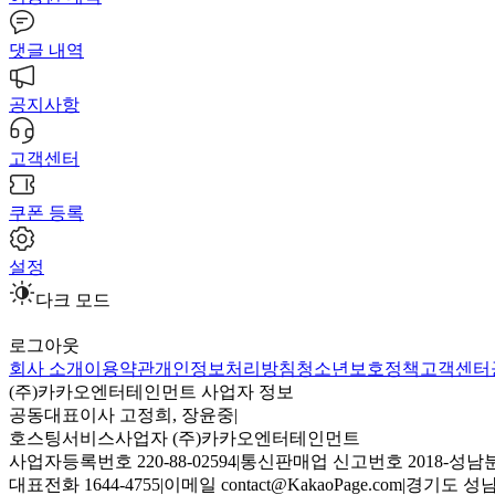
댓글 내역
공지사항
고객센터
쿠폰 등록
설정
다크 모드
로그아웃
회사 소개
이용약관
개인정보처리방침
청소년보호정책
고객센터
(주)카카오엔터테인먼트 사업자 정보
공동대표이사 고정희, 장윤중
|
호스팅서비스사업자 (주)카카오엔터테인먼트
사업자등록번호 220-88-02594
|
통신판매업 신고번호 2018-성남분
대표전화 1644-4755
|
이메일 contact@KakaoPage.com
|
경기도 성남시