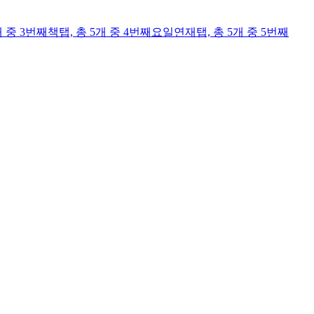
개 중 3번째
책
탭,
총 5개 중 4번째
요일연재
탭,
총 5개 중 5번째