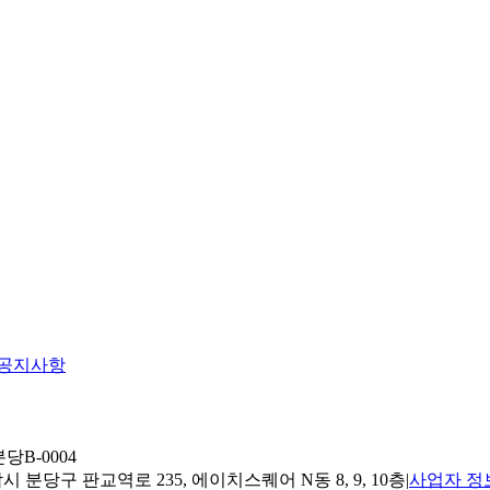
공지사항
당B-0004
 분당구 판교역로 235, 에이치스퀘어 N동 8, 9, 10층
|
사업자 정