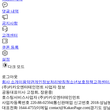
댓글 내역
공지사항
고객센터
쿠폰 등록
설정
다크 모드
로그아웃
회사 소개
이용약관
개인정보처리방침
청소년보호정책
고객센터
(주)카카오엔터테인먼트 사업자 정보
공동대표이사 고정희, 장윤중
|
호스팅서비스사업자 (주)카카오엔터테인먼트
사업자등록번호 220-88-02594
|
통신판매업 신고번호 2018-성남분
대표전화 1644-4755
|
이메일 contact@KakaoPage.com
|
경기도 성남시