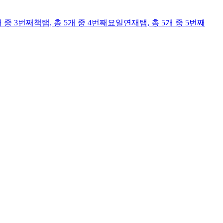
개 중 3번째
책
탭,
총 5개 중 4번째
요일연재
탭,
총 5개 중 5번째