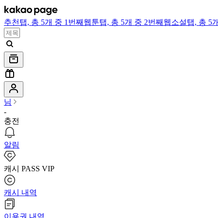
추천
탭,
총 5개 중 1번째
웹툰
탭,
총 5개 중 2번째
웹소설
탭,
총 5
님
-
충전
알림
캐시 PASS VIP
캐시 내역
이용권 내역