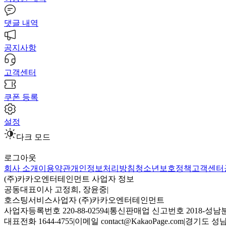
댓글 내역
공지사항
고객센터
쿠폰 등록
설정
다크 모드
로그아웃
회사 소개
이용약관
개인정보처리방침
청소년보호정책
고객센터
(주)카카오엔터테인먼트 사업자 정보
공동대표이사 고정희, 장윤중
|
호스팅서비스사업자 (주)카카오엔터테인먼트
사업자등록번호 220-88-02594
|
통신판매업 신고번호 2018-성남분
대표전화 1644-4755
|
이메일 contact@KakaoPage.com
|
경기도 성남시