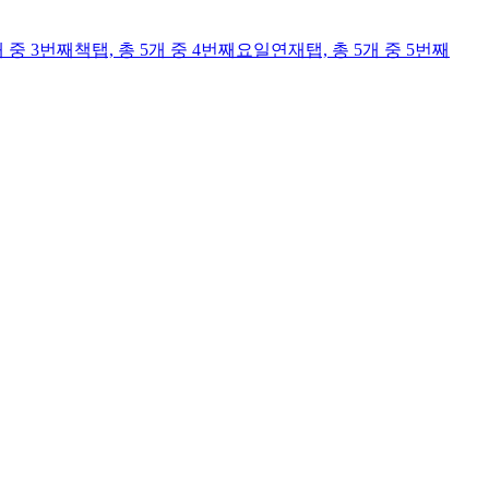
개 중 3번째
책
탭,
총 5개 중 4번째
요일연재
탭,
총 5개 중 5번째