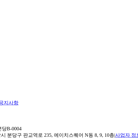
공지사항
당B-0004
 분당구 판교역로 235, 에이치스퀘어 N동 8, 9, 10층
|
사업자 정