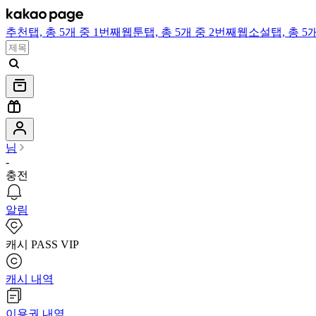
추천
탭,
총 5개 중 1번째
웹툰
탭,
총 5개 중 2번째
웹소설
탭,
총 5
님
-
충전
알림
캐시 PASS VIP
캐시 내역
이용권 내역