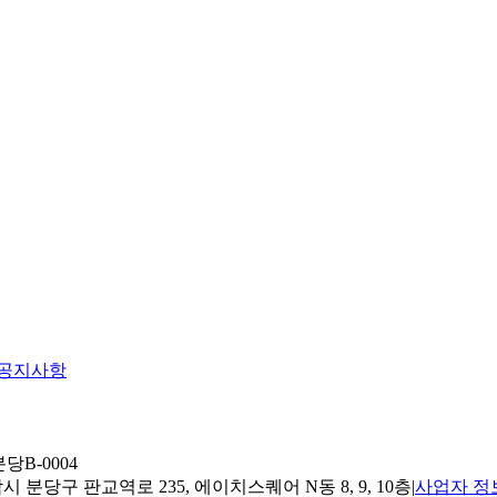
공지사항
당B-0004
 분당구 판교역로 235, 에이치스퀘어 N동 8, 9, 10층
|
사업자 정