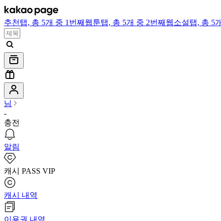
추천
탭,
총 5개 중 1번째
웹툰
탭,
총 5개 중 2번째
웹소설
탭,
총 5
님
-
충전
알림
캐시 PASS VIP
캐시 내역
이용권 내역