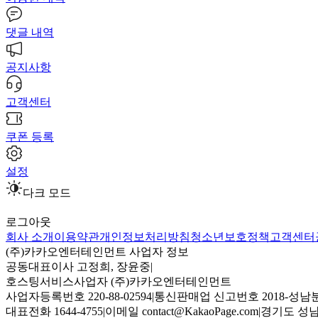
댓글 내역
공지사항
고객센터
쿠폰 등록
설정
다크 모드
로그아웃
회사 소개
이용약관
개인정보처리방침
청소년보호정책
고객센터
(주)카카오엔터테인먼트 사업자 정보
공동대표이사 고정희, 장윤중
|
호스팅서비스사업자 (주)카카오엔터테인먼트
사업자등록번호 220-88-02594
|
통신판매업 신고번호 2018-성남분
대표전화 1644-4755
|
이메일 contact@KakaoPage.com
|
경기도 성남시