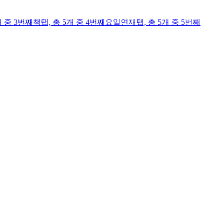
개 중 3번째
책
탭,
총 5개 중 4번째
요일연재
탭,
총 5개 중 5번째