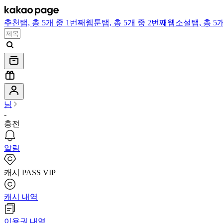
추천
탭,
총 5개 중 1번째
웹툰
탭,
총 5개 중 2번째
웹소설
탭,
총 5
님
-
충전
알림
캐시 PASS VIP
캐시 내역
이용권 내역