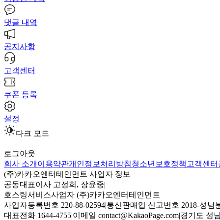
댓글 내역
공지사항
고객센터
쿠폰 등록
설정
다크 모드
로그아웃
회사 소개
이용약관
개인정보처리방침
청소년보호정책
고객센터
(주)카카오엔터테인먼트 사업자 정보
공동대표이사 고정희, 장윤중
|
호스팅서비스사업자 (주)카카오엔터테인먼트
사업자등록번호 220-88-02594
|
통신판매업 신고번호 2018-성남분
대표전화 1644-4755
|
이메일 contact@KakaoPage.com
|
경기도 성남시