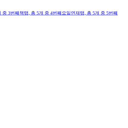
개 중 3번째
책
탭,
총 5개 중 4번째
요일연재
탭,
총 5개 중 5번째