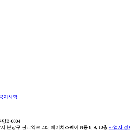
공지사항
당B-0004
 분당구 판교역로 235, 에이치스퀘어 N동 8, 9, 10층
|
사업자 정