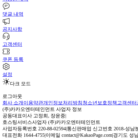
댓글 내역
공지사항
고객센터
쿠폰 등록
설정
다크 모드
로그아웃
회사 소개
이용약관
개인정보처리방침
청소년보호정책
고객센터
(주)카카오엔터테인먼트 사업자 정보
공동대표이사 고정희, 장윤중
|
호스팅서비스사업자 (주)카카오엔터테인먼트
사업자등록번호 220-88-02594
|
통신판매업 신고번호 2018-성남분
대표전화 1644-4755
|
이메일 contact@KakaoPage.com
|
경기도 성남시