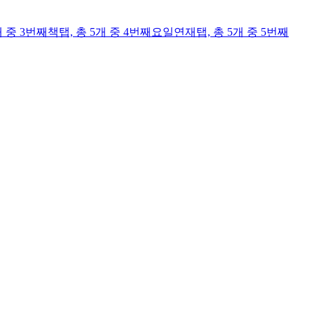
개 중 3번째
책
탭,
총 5개 중 4번째
요일연재
탭,
총 5개 중 5번째