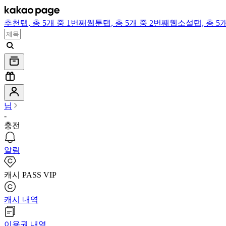
추천
탭,
총 5개 중 1번째
웹툰
탭,
총 5개 중 2번째
웹소설
탭,
총 5
님
-
충전
알림
캐시 PASS VIP
캐시 내역
이용권 내역