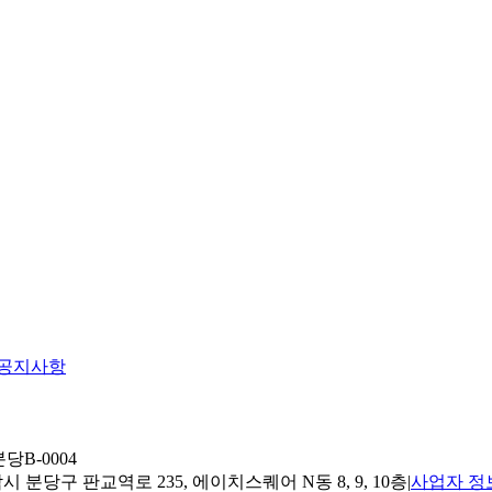
공지사항
당B-0004
 분당구 판교역로 235, 에이치스퀘어 N동 8, 9, 10층
|
사업자 정