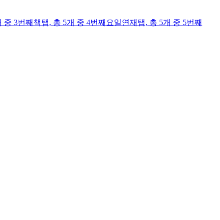
개 중 3번째
책
탭,
총 5개 중 4번째
요일연재
탭,
총 5개 중 5번째