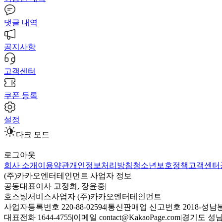
댓글 내역
공지사항
고객센터
쿠폰 등록
설정
다크 모드
로그아웃
회사 소개
이용약관
개인정보처리방침
청소년보호정책
고객센터
(주)카카오엔터테인먼트 사업자 정보
공동대표이사 고정희, 장윤중
|
호스팅서비스사업자 (주)카카오엔터테인먼트
사업자등록번호 220-88-02594
|
통신판매업 신고번호 2018-성남분
대표전화 1644-4755
|
이메일 contact@KakaoPage.com
|
경기도 성남시