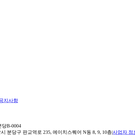
공지사항
당B-0004
 분당구 판교역로 235, 에이치스퀘어 N동 8, 9, 10층
|
사업자 정