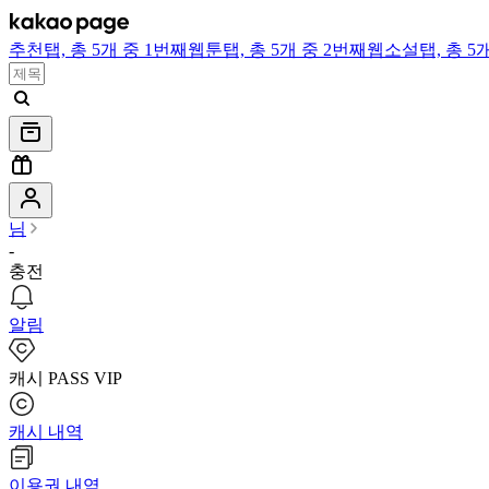
추천
탭,
총 5개 중 1번째
웹툰
탭,
총 5개 중 2번째
웹소설
탭,
총 5
님
-
충전
알림
캐시 PASS VIP
캐시 내역
이용권 내역