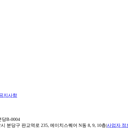
공지사항
당B-0004
 분당구 판교역로 235, 에이치스퀘어 N동 8, 9, 10층
|
사업자 정