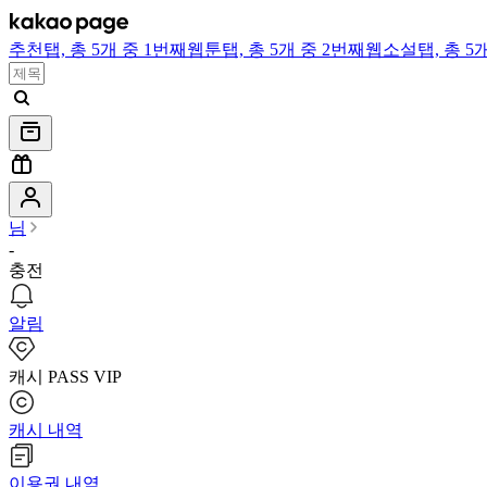
추천
탭,
총 5개 중 1번째
웹툰
탭,
총 5개 중 2번째
웹소설
탭,
총 5
님
-
충전
알림
캐시 PASS VIP
캐시 내역
이용권 내역