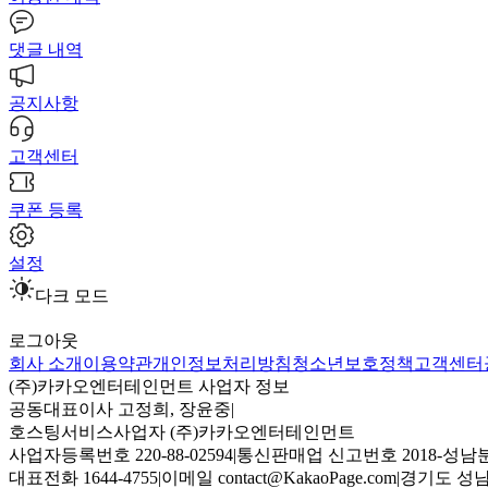
댓글 내역
공지사항
고객센터
쿠폰 등록
설정
다크 모드
로그아웃
회사 소개
이용약관
개인정보처리방침
청소년보호정책
고객센터
(주)카카오엔터테인먼트 사업자 정보
공동대표이사 고정희, 장윤중
|
호스팅서비스사업자 (주)카카오엔터테인먼트
사업자등록번호 220-88-02594
|
통신판매업 신고번호 2018-성남분
대표전화 1644-4755
|
이메일 contact@KakaoPage.com
|
경기도 성남시