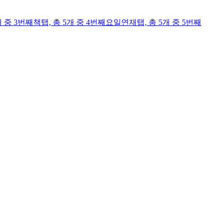
개 중 3번째
책
탭,
총 5개 중 4번째
요일연재
탭,
총 5개 중 5번째