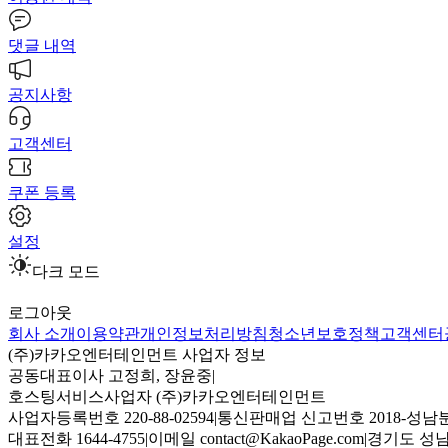
댓글 내역
공지사항
고객센터
쿠폰 등록
설정
다크 모드
로그아웃
회사 소개
이용약관
개인정보처리방침
청소년보호정책
고객센터
(주)카카오엔터테인먼트 사업자 정보
공동대표이사 고정희, 장윤중
|
호스팅서비스사업자 (주)카카오엔터테인먼트
사업자등록번호 220-88-02594
|
통신판매업 신고번호 2018-성남분
대표전화 1644-4755
|
이메일 contact@KakaoPage.com
|
경기도 성남시