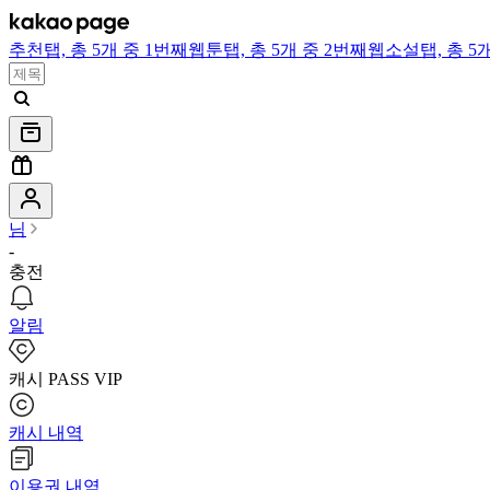
추천
탭,
총 5개 중 1번째
웹툰
탭,
총 5개 중 2번째
웹소설
탭,
총 5
님
-
충전
알림
캐시 PASS VIP
캐시 내역
이용권 내역