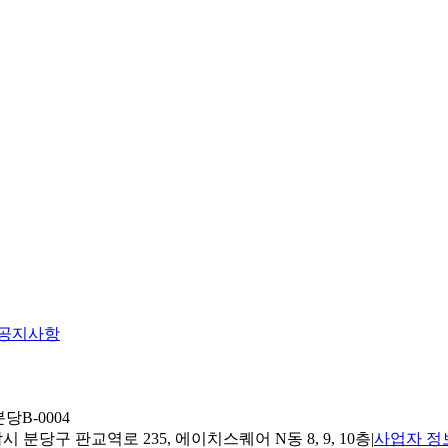
공지사항
당B-0004
 분당구 판교역로 235, 에이치스퀘어 N동 8, 9, 10층
|
사업자 정