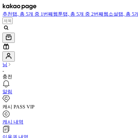
추천
탭,
총 5개 중 1번째
웹툰
탭,
총 5개 중 2번째
웹소설
탭,
총 5
님
-
충전
알림
캐시 PASS VIP
캐시 내역
이용권 내역