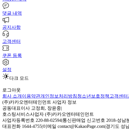
댓글 내역
공지사항
고객센터
쿠폰 등록
설정
다크 모드
로그아웃
회사 소개
이용약관
개인정보처리방침
청소년보호정책
고객센터
(주)카카오엔터테인먼트 사업자 정보
공동대표이사 고정희, 장윤중
|
호스팅서비스사업자 (주)카카오엔터테인먼트
사업자등록번호 220-88-02594
|
통신판매업 신고번호 2018-성남분
대표전화 1644-4755
|
이메일 contact@KakaoPage.com
|
경기도 성남시