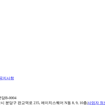
공지사항
당B-0004
 분당구 판교역로 235, 에이치스퀘어 N동 8, 9, 10층
|
사업자 정