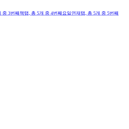
개 중 3번째
책
탭,
총 5개 중 4번째
요일연재
탭,
총 5개 중 5번째