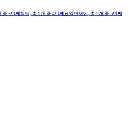
개 중 3번째
책
탭,
총 5개 중 4번째
요일연재
탭,
총 5개 중 5번째