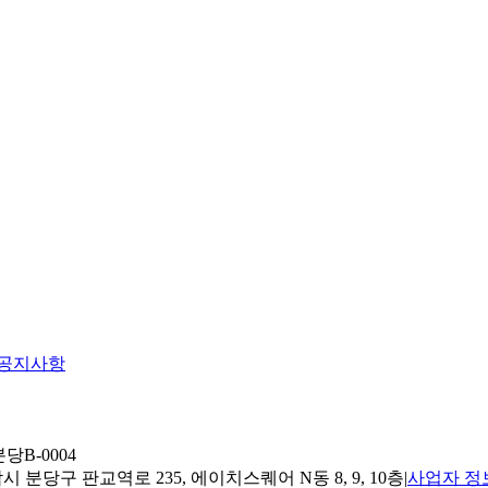
공지사항
당B-0004
 분당구 판교역로 235, 에이치스퀘어 N동 8, 9, 10층
|
사업자 정