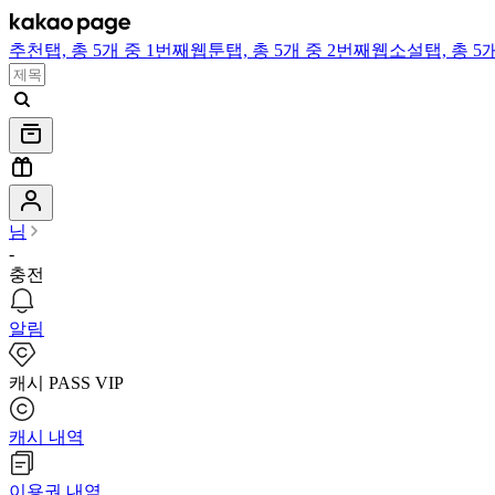
추천
탭,
총 5개 중 1번째
웹툰
탭,
총 5개 중 2번째
웹소설
탭,
총 5
님
-
충전
알림
캐시 PASS VIP
캐시 내역
이용권 내역