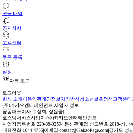
댓글 내역
공지사항
고객센터
쿠폰 등록
설정
다크 모드
로그아웃
회사 소개
이용약관
개인정보처리방침
청소년보호정책
고객센터
(주)카카오엔터테인먼트 사업자 정보
공동대표이사 고정희, 장윤중
|
호스팅서비스사업자 (주)카카오엔터테인먼트
사업자등록번호 220-88-02594
|
통신판매업 신고번호 2018-성남분
대표전화 1644-4755
|
이메일 contact@KakaoPage.com
|
경기도 성남시