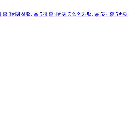
개 중 3번째
책
탭,
총 5개 중 4번째
요일연재
탭,
총 5개 중 5번째