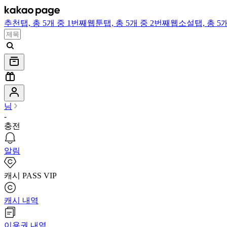
추천
탭,
총 5개 중 1번째
웹툰
탭,
총 5개 중 2번째
웹소설
탭,
총 5
님
-
충전
알림
캐시 PASS VIP
캐시 내역
이용권 내역