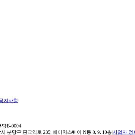
공지사항
당B-0004
 분당구 판교역로 235, 에이치스퀘어 N동 8, 9, 10층
|
사업자 정