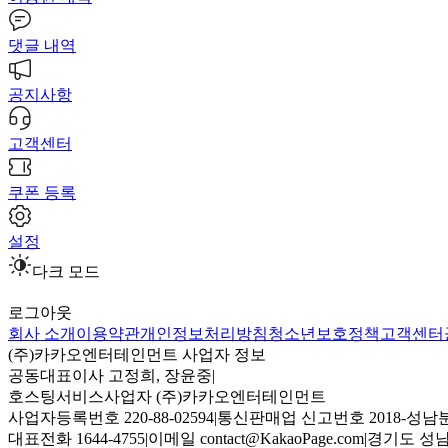
댓글 내역
공지사항
고객센터
쿠폰 등록
설정
다크 모드
로그아웃
회사 소개
이용약관
개인정보처리방침
청소년보호정책
고객센터
(주)카카오엔터테인먼트 사업자 정보
공동대표이사 고정희, 장윤중
|
호스팅서비스사업자 (주)카카오엔터테인먼트
사업자등록번호 220-88-02594
|
통신판매업 신고번호 2018-성남분
대표전화 1644-4755
|
이메일 contact@KakaoPage.com
|
경기도 성남시