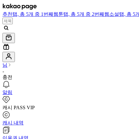
추천
탭,
총 5개 중 1번째
웹툰
탭,
총 5개 중 2번째
웹소설
탭,
총 5
님
-
충전
알림
캐시 PASS VIP
캐시 내역
이용권 내역