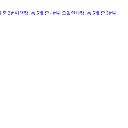
개 중 3번째
책
탭,
총 5개 중 4번째
요일연재
탭,
총 5개 중 5번째