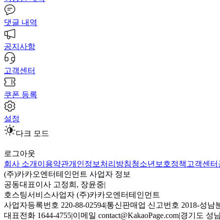
댓글 내역
공지사항
고객센터
쿠폰 등록
설정
다크 모드
로그아웃
회사 소개
이용약관
개인정보처리방침
청소년보호정책
고객센터
(주)카카오엔터테인먼트 사업자 정보
공동대표이사 고정희, 장윤중
|
호스팅서비스사업자 (주)카카오엔터테인먼트
사업자등록번호 220-88-02594
|
통신판매업 신고번호 2018-성남분
대표전화 1644-4755
|
이메일 contact@KakaoPage.com
|
경기도 성남시