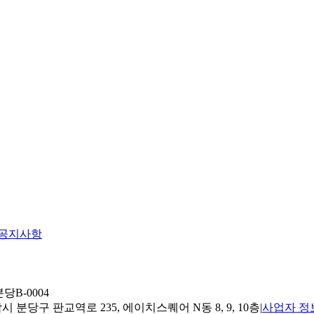
공지사항
당B-0004
 분당구 판교역로 235, 에이치스퀘어 N동 8, 9, 10층
|
사업자 정