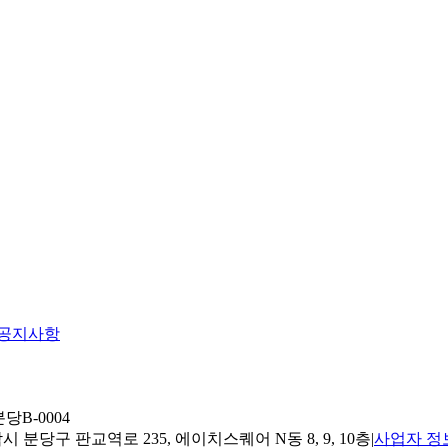
공지사항
당B-0004
 분당구 판교역로 235, 에이치스퀘어 N동 8, 9, 10층
|
사업자 정