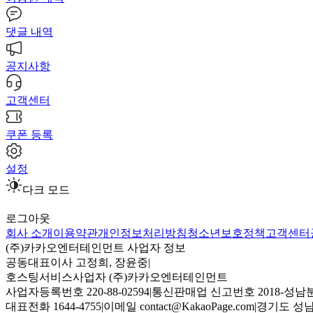
댓글 내역
공지사항
고객센터
쿠폰 등록
설정
다크 모드
로그아웃
회사 소개
이용약관
개인정보처리방침
청소년보호정책
고객센터
(주)카카오엔터테인먼트 사업자 정보
공동대표이사 고정희, 장윤중
|
호스팅서비스사업자 (주)카카오엔터테인먼트
사업자등록번호 220-88-02594
|
통신판매업 신고번호 2018-성남분
대표전화 1644-4755
|
이메일 contact@KakaoPage.com
|
경기도 성남시