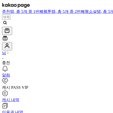
추천
탭,
총 5개 중 1번째
웹툰
탭,
총 5개 중 2번째
웹소설
탭,
총 5
님
-
충전
알림
캐시 PASS VIP
캐시 내역
이용권 내역