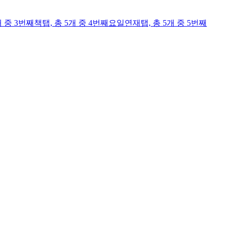
개 중 3번째
책
탭,
총 5개 중 4번째
요일연재
탭,
총 5개 중 5번째